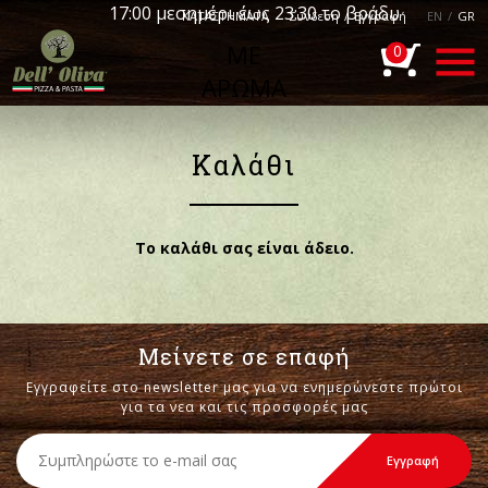
17:00 μεσημέρι έως 23:30 το βράδυ
ΚΑΤΑΣΤΗΜΑΤΑ
Συνδεση
/
Εγγραφή
EN
/
GR
ΜΕ
0
ΑΡΩΜΑ
ΙΤΑΛΙΑΣ
Καλάθι
Το καλάθι σας είναι άδειο.
Μείνετε σε επαφή
Εγγραφείτε στο newsletter μας για να ενημερώνεστε πρώτοι
για τα νεα και τις προσφορές μας