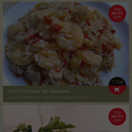
ΣΤΑ
ΜΕΤΡΑ
ΣΟΥ!
7,70€
ΡΙΖΟΤΟ ΓΑΡΙΔΕΣ ΜΕ ΛΑΧΑΝΙΚΑ
γαρίδες, Πεσκατόρε, πιπεριές πολύχρωμες, ντομάτα
ΣΤΑ
ΜΕΤΡΑ
ΣΟΥ!