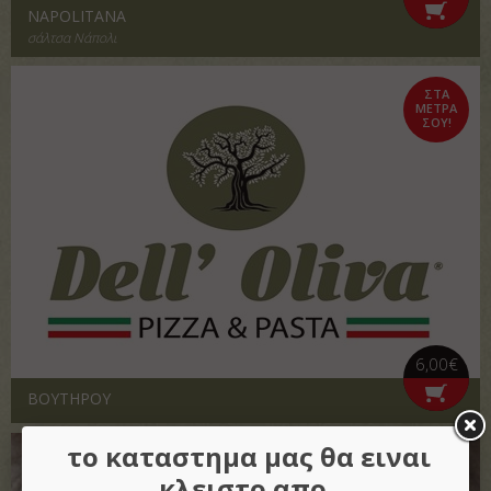
NAPOLITANA
σάλτσα Νάπολι
ΣΤΑ
ΜΕΤΡΑ
ΣΟΥ!
6,00€
ΒΟΥΤΗΡΟΥ
το καταστημα μας θα ειναι
ΣΤΑ
ΜΕΤΡΑ
κλειστο απο
ΣΟΥ!