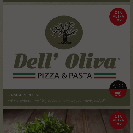
ΣΤΑ
ΜΕΤΡΑ
ΣΟΥ!
8,50€
GAMBERI ROSSI
σάλτσα Νάπολι, γαρίδες, πράσινη πιπεριά, μαιντανός, σκόρδο
ΣΤΑ
ΜΕΤΡΑ
ΣΟΥ!