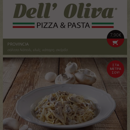
7,90€
PROVINCIA
σάλτσα Νάπολι, ελιές, κάπαρη, σκόρδο
ΣΤΑ
ΜΕΤΡΑ
ΣΟΥ!