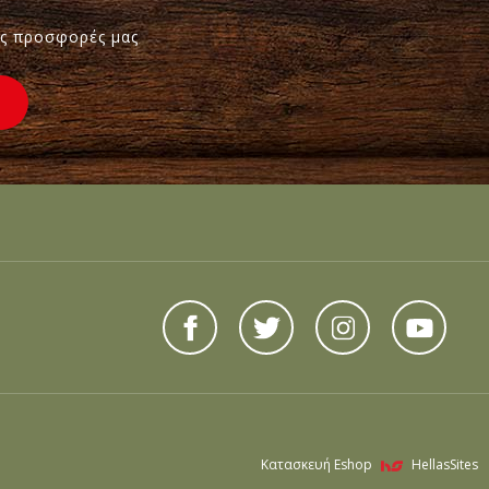
τις προσφορές μας
Κατασκευή Eshop
HellasSites